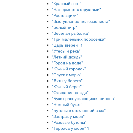
"Красный зонт"
"Натюрморт с фруктами"
"Ростовщики"
"Выступление иллюзиониста"
"Белый тигр"
"Веселая рыбалка"
"Три маленьких поросенка"
"Царь зверей" 1
"Утесы и река"
"Летний дождь"
"Город на воде"
"Южный городок"
"Спуск к морю"
"Яхты у берега"
"Южный берег" 1
"Ожидание дождя"
"Букет распускающихся пионов"
"Нежный букет"
"Бутоны в стеклянной вазе"
"Завтрак у моря"
"Розовые бутоны"
"Терраса у моря" 1