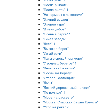
"После рыбалки"
"После охоты" 1
"Натюрморт с лимонами"
"Зимний восход"
"Зимнее утро"
"В тени дубов"
"Осень в парке" 1
"Тихая заводь"
"Лето" 1
"Высокий берег"
"Изгиб реки"
"Яхты в спокойном море"
"У родных берегов" 1
"Вечерняя Венеция"
"Сосны на берегу"
"Старая Голландия" 1
"Львы"
"Летний деревенский пейзаж"
"По волнам" 1
"Море на рассвете"
"Москва. Спасская башня Кремля"
"Утро на реке" 2