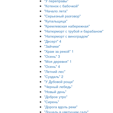
"У переправы"
"Котенок с бабочкой"
"Начало лета"
"Серьезный разговор"
"Купальщица"
"Кремлевская набережная"
"Натюрморт с трубой и барабаном"
"Натюрморт с виноградом"
"Десерт" 4
"Зайчики"
"Храм за рекой" 1
"Осень" 3
"Моя деревня" 1
"Осень" 4
"Летний лес"
"Суздаль" 2
"У Дубовой рощи"
"Черный лебедь"
"Новый день"
"Доброе утро"
"Сирень"
"Дорога вдоль реки"
"Лошадь в цветущем саду"