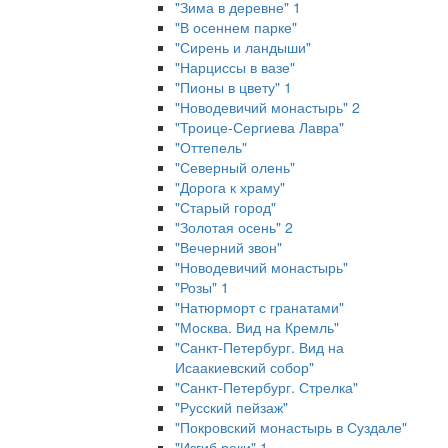
"Зима в деревне" 1
"В осеннем парке"
"Сирень и ландыши"
"Нарциссы в вазе"
"Пионы в цвету" 1
"Новодевичий монастырь" 2
"Троице-Сергиева Лавра"
"Оттепель"
"Северный олень"
"Дорога к храму"
"Старый город"
"Золотая осень" 2
"Вечерний звон"
"Новодевичий монастырь"
"Розы" 1
"Натюрморт с гранатами"
"Москва. Вид на Кремль"
"Санкт-Петербург. Вид на
Исаакиевский собор"
"Санкт-Петербург. Стрелка"
"Русский пейзаж"
"Покровский монастырь в Суздале"
"Изгиб реки" 1