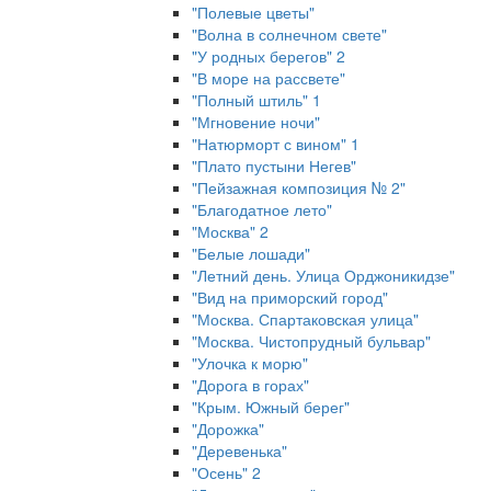
"Полевые цветы"
"Волна в солнечном свете"
"У родных берегов" 2
"В море на рассвете"
"Полный штиль" 1
"Мгновение ночи"
"Натюрморт с вином" 1
"Плато пустыни Негев"
"Пейзажная композиция № 2"
"Благодатное лето"
"Москва" 2
"Белые лошади"
"Летний день. Улица Орджоникидзе"
"Вид на приморский город"
"Москва. Спартаковская улица"
"Москва. Чистопрудный бульвар"
"Улочка к морю"
"Дорога в горах"
"Крым. Южный берег"
"Дорожка"
"Деревенька"
"Осень" 2