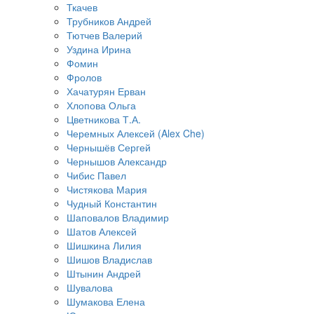
Ткачев
Трубников Андрей
Тютчев Валерий
Уздина Ирина
Фомин
Фролов
Хачатурян Ерван
Хлопова Ольга
Цветникова Т.А.
Черемных Алексей (Alex Che)
Чернышёв Сергей
Чернышов Александр
Чибис Павел
Чистякова Мария
Чудный Константин
Шаповалов Владимир
Шатов Алексей
Шишкина Лилия
Шишов Владислав
Штынин Андрей
Шувалова
Шумакова Елена