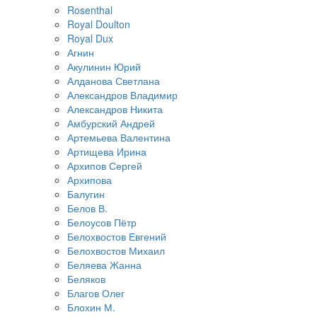
Rosenthal
Royal Doulton
Royal Dux
Агнин
Акулинин Юрий
Алданова Светлана
Александров Владимир
Александров Никита
Амбурский Андрей
Артемьева Валентина
Артищева Ирина
Архипов Сергей
Архипова
Балугин
Белов В.
Белоусов Пётр
Белохвостов Евгений
Белохвостов Михаил
Беляева Жанна
Беляков
Благов Олег
Блохин М.