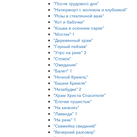
"После трудового дня"
"Натюрморт с молоком и клубникой"
"Розы в стеклянной вазе"
"Кот и бабочки"
"Кошка в осеннем парке"
"Мостик" 1
"Деревянный храм"
"Горный пейзаж"
"Утро на реке" 3
"Стожок"
"Ожидание"
"Балет" 1
"Ночной Кремль"
"Башни Кремля"
"Незабудки" 2
"Храм Христа Спасителя"
"Елочки пушистые"
"На качелях"
"Лаванда" 1
"На реке" 1
"Скамейка свиданий"
"Вечерний разговор"