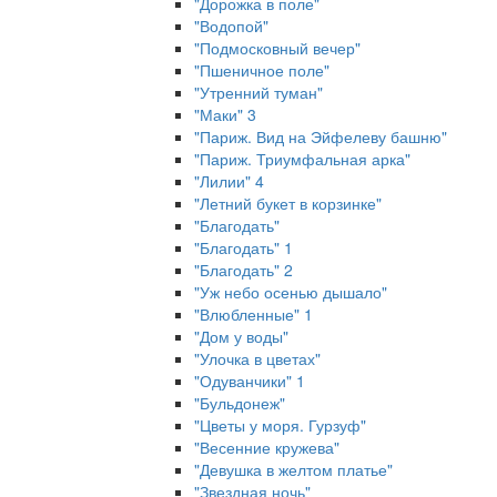
"Дорожка в поле"
"Водопой"
"Подмосковный вечер"
"Пшеничное поле"
"Утренний туман"
"Маки" 3
"Париж. Вид на Эйфелеву башню"
"Париж. Триумфальная арка"
"Лилии" 4
"Летний букет в корзинке"
"Благодать"
"Благодать" 1
"Благодать" 2
"Уж небо осенью дышало"
"Влюбленные" 1
"Дом у воды"
"Улочка в цветах"
"Одуванчики" 1
"Бульдонеж"
"Цветы у моря. Гурзуф"
"Весенние кружева"
"Девушка в желтом платье"
"Звездная ночь"