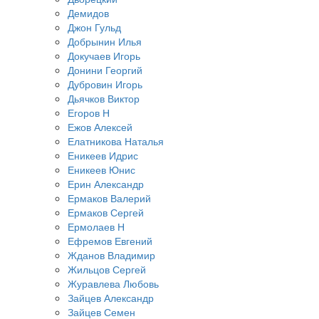
Демидов
Джон Гульд
Добрынин Илья
Докучаев Игорь
Донини Георгий
Дубровин Игорь
Дьячков Виктор
Егоров Н
Ежов Алексей
Елатникова Наталья
Еникеев Идрис
Еникеев Юнис
Ерин Александр
Ермаков Валерий
Ермаков Сергей
Ермолаев Н
Ефремов Евгений
Жданов Владимир
Жильцов Сергей
Журавлева Любовь
Зайцев Александр
Зайцев Семен