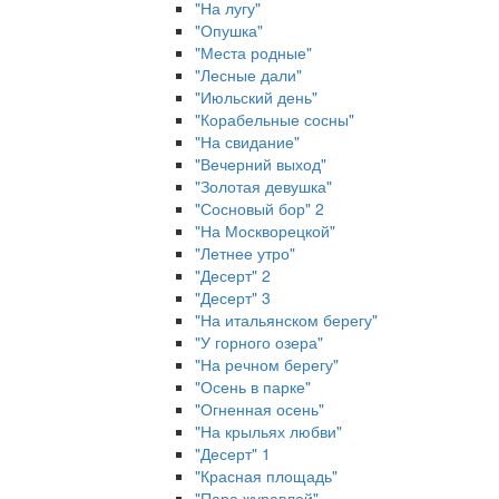
"На лугу"
"Опушка"
"Места родные"
"Лесные дали"
"Июльский день"
"Корабельные сосны"
"На свидание"
"Вечерний выход"
"Золотая девушка"
"Сосновый бор" 2
"На Москворецкой"
"Летнее утро"
"Десерт" 2
"Десерт" 3
"На итальянском берегу"
"У горного озера"
"На речном берегу"
"Осень в парке"
"Огненная осень"
"На крыльях любви"
"Десерт" 1
"Красная площадь"
"Пара журавлей"