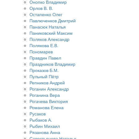
Онопко Владимир
Орлов В. В.
Остапенко Олег
Павлюченков Дмитрий
Панасюк Наталья
Паниковский Максим
Поляков Александр
Полякова Е.В.
Пономарев
Правдин Павел
Праздников Владимир
Проказов Б.М.
Пульный Пётр
Репников Андрей
Роганин Александр
Роганина Вера
Рогачева Виктория
Романова Елена
Русаков
Рыбаков А.
Рыбин Михаил
Рязанова Анна
Савостьянова Наталья