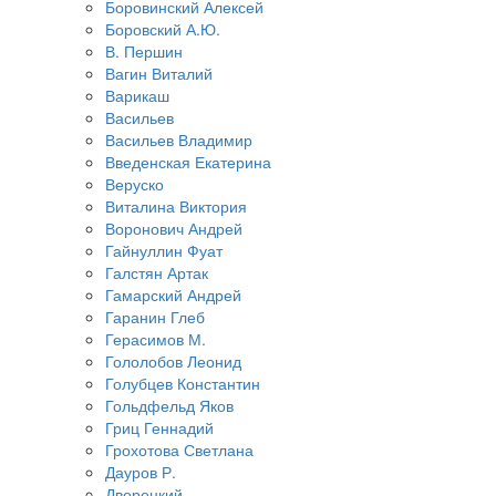
Боровинский Алексей
Боровский А.Ю.
В. Першин
Вагин Виталий
Варикаш
Васильев
Васильев Владимир
Введенская Екатерина
Веруско
Виталина Виктория
Воронович Андрей
Гайнуллин Фуат
Галстян Артак
Гамарский Андрей
Гаранин Глеб
Герасимов М.
Гололобов Леонид
Голубцев Константин
Гольдфельд Яков
Гриц Геннадий
Грохотова Светлана
Дауров Р.
Дворецкий