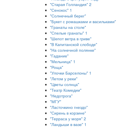
"Старая Голландия" 2
"Сенокос" 1
"Солнечный берег"
"Букет с ромашками и васильками"
"Гранаты на столе"
"Спелые гранаты" 1
"Шепот ветра в гриве"
"В Капитанской слободе"
"На солнечной полянке"
"Гадание"
"Мельница" 1
"Роща"
"Улочки Барселоны" 1
"Летом у реки"
"Цветы солнца"
"Театр Комедии"
"Недотрога"
"МГУ"
"Ласточкино гнездо"
"Сирень в корзине"
"Терраса у моря" 2
"Ландыши в вазе" 1