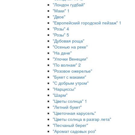
"Лондон гудбай"
"Маки" 1
"Двое"
"Европейский городской пейзаж" 1
"Розы" 4
"Розы" 5
"Дубовая роща"
"Осенью на реке"
"На даче"
"Улочки Венеции"
"По волнам" 2
"Розовое ожерелье"
"Букет с маками"
"С добрым утром"
"Нарциссы"
"Шарм"
"Цветы солнца" 1
"Летний букет"
"Цветочная карусель"
"Цветы солнца в разгар лета"
"Песчаный берег"
"Аромат садовых роз"