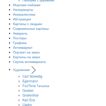
Морские пейзажи
Натюрморты
Анималистика
Абстракции
Картины с людьми
Современные картины
Акварель
Постеры
Графика
Антиквариат
Портрет на заказ
Картины на заказ
Скупка антиквариата
Художники
Carl Scheidig
Egermann
FoxTena Татьяна
Goebel
Grafenthal
Karl Ens
Lladro