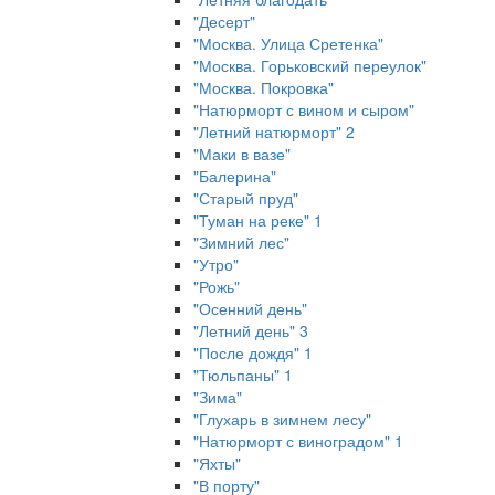
"Десерт"
"Москва. Улица Сретенка"
"Москва. Горьковский переулок"
"Москва. Покровка"
"Натюрморт с вином и сыром"
"Летний натюрморт" 2
"Маки в вазе"
"Балерина"
"Старый пруд"
"Туман на реке" 1
"Зимний лес"
"Утро"
"Рожь"
"Осенний день"
"Летний день" 3
"После дождя" 1
"Тюльпаны" 1
"Зима"
"Глухарь в зимнем лесу"
"Натюрморт с виноградом" 1
"Яхты"
"В порту"