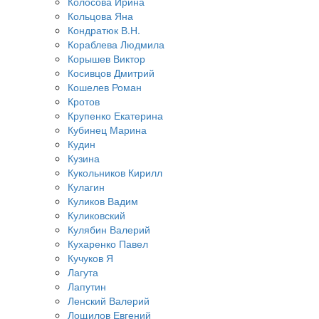
Колосова Ирина
Кольцова Яна
Кондратюк В.Н.
Кораблева Людмила
Корышев Виктор
Косивцов Дмитрий
Кошелев Роман
Кротов
Крупенко Екатерина
Кубинец Марина
Кудин
Кузина
Кукольников Кирилл
Кулагин
Куликов Вадим
Куликовский
Кулябин Валерий
Кухаренко Павел
Кучуков Я
Лагута
Лапутин
Ленский Валерий
Лощилов Евгений