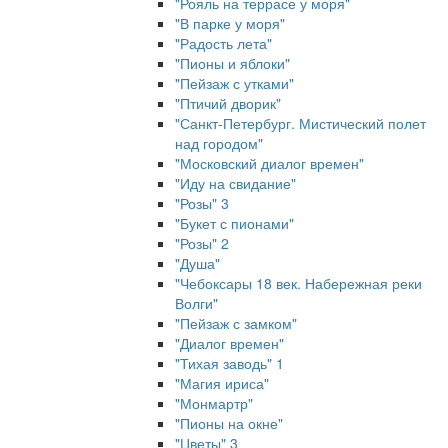
"Рояль на террасе у моря"
"В парке у моря"
"Радость лета"
"Пионы и яблоки"
"Пейзаж с утками"
"Птичий дворик"
"Санкт-Петербург. Мистический полет
над городом"
"Московский диалог времен"
"Иду на свидание"
"Розы" 3
"Букет с пионами"
"Розы" 2
"Душа"
"Чебоксары 18 век. Набережная реки
Волги"
"Пейзаж с замком"
"Диалог времен"
"Тихая заводь" 1
"Магия ириса"
"Монмартр"
"Пионы на окне"
"Цветы" 3