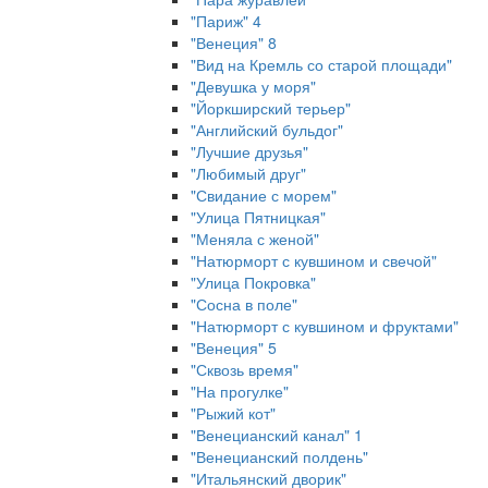
"Париж" 4
"Венеция" 8
"Вид на Кремль со старой площади"
"Девушка у моря"
"Йоркширский терьер"
"Английский бульдог"
"Лучшие друзья"
"Любимый друг"
"Свидание с морем"
"Улица Пятницкая"
"Меняла с женой"
"Натюрморт с кувшином и свечой"
"Улица Покровка"
"Сосна в поле"
"Натюрморт с кувшином и фруктами"
"Венеция" 5
"Сквозь время"
"На прогулке"
"Рыжий кот"
"Венецианский канал" 1
"Венецианский полдень"
"Итальянский дворик"