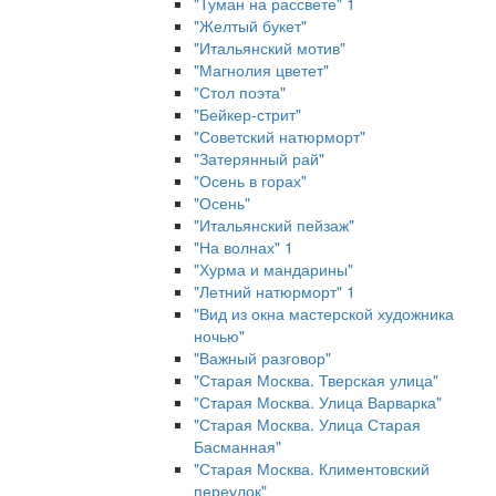
"Туман на рассвете" 1
"Желтый букет"
"Итальянский мотив"
"Магнолия цветет"
"Стол поэта"
"Бейкер-стрит"
"Советский натюрморт"
"Затерянный рай"
"Осень в горах"
"Осень"
"Итальянский пейзаж"
"На волнах" 1
"Хурма и мандарины"
"Летний натюрморт" 1
"Вид из окна мастерской художника
ночью"
"Важный разговор"
"Старая Москва. Тверская улица"
"Старая Москва. Улица Варварка"
"Старая Москва. Улица Старая
Басманная"
"Старая Москва. Климентовский
переулок"