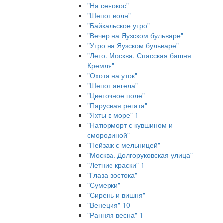
"На сенокос"
"Шепот волн"
"Байкальское утро"
"Вечер на Яузском бульваре"
"Утро на Яузском бульваре"
"Лето. Москва. Спасская башня
Кремля"
"Охота на уток"
"Шепот ангела"
"Цветочное поле"
"Парусная регата"
"Яхты в море" 1
"Натюрморт с кувшином и
смородиной"
"Пейзаж с мельницей"
"Москва. Долгоруковская улица"
"Летние краски" 1
"Глаза востока"
"Сумерки"
"Сирень и вишня"
"Венеция" 10
"Ранняя весна" 1