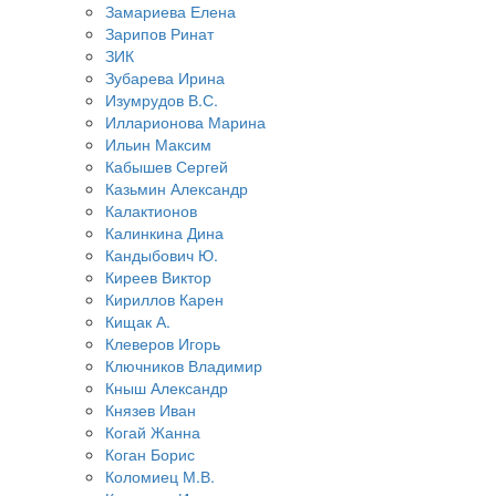
Замариева Елена
Зарипов Ринат
ЗИК
Зубарева Ирина
Изумрудов В.С.
Илларионова Марина
Ильин Максим
Кабышев Сергей
Казьмин Александр
Калактионов
Калинкина Дина
Кандыбович Ю.
Киреев Виктор
Кириллов Карен
Кищак А.
Клеверов Игорь
Ключников Владимир
Кныш Александр
Князев Иван
Когай Жанна
Коган Борис
Коломиец М.В.