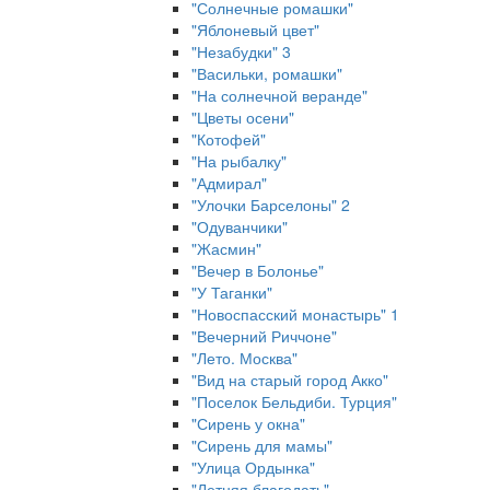
"Солнечные ромашки"
"Яблоневый цвет"
"Незабудки" 3
"Васильки, ромашки"
"На солнечной веранде"
"Цветы осени"
"Котофей"
"На рыбалку"
"Адмирал"
"Улочки Барселоны" 2
"Одуванчики"
"Жасмин"
"Вечер в Болонье"
"У Таганки"
"Новоспасский монастырь" 1
"Вечерний Риччоне"
"Лето. Москва"
"Вид на старый город Акко"
"Поселок Бельдиби. Турция"
"Сирень у окна"
"Сирень для мамы"
"Улица Ордынка"
"Летняя благодать"