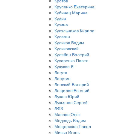
Кротов
Крупенко Екатерина
Кубинец Марина
Кудин
Кузина
Кукольников Кирилл
Кулагин
Куликов Вадим
Куликовский
Кулябин Валерий
Кухаренко Павел
Кучуков Я
Лагута
Лапутин
Ленский Валерий
Лощилов Евгений
Лукаш Юрий
Лукьянов Сергей
ЛФЗ
Маслов Олег
Медведь Вадим
Мещеряков Павел
Мисьо Игорь