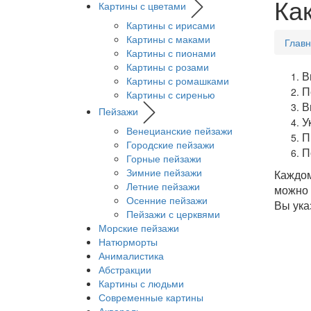
Ка
Картины с цветами
Картины с ирисами
Картины с маками
Глав
Картины с пионами
Картины с розами
В
Картины с ромашками
П
Картины с сиренью
В
Пейзажи
У
Венецианские пейзажи
П
Городские пейзажи
П
Горные пейзажи
Зимние пейзажи
Каждом
Летние пейзажи
можно 
Осенние пейзажи
Вы ука
Пейзажи с церквями
Морские пейзажи
Натюрморты
Анималистика
Абстракции
Картины с людьми
Современные картины