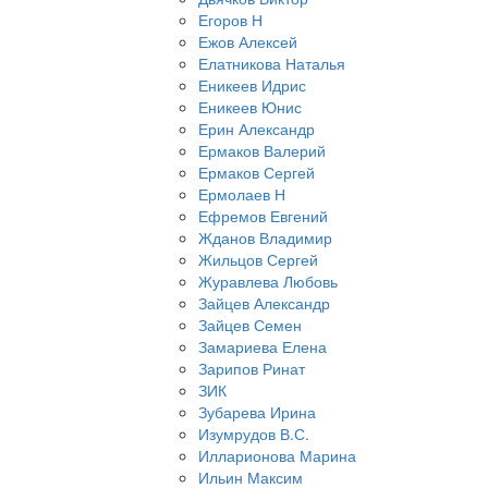
Егоров Н
Ежов Алексей
Елатникова Наталья
Еникеев Идрис
Еникеев Юнис
Ерин Александр
Ермаков Валерий
Ермаков Сергей
Ермолаев Н
Ефремов Евгений
Жданов Владимир
Жильцов Сергей
Журавлева Любовь
Зайцев Александр
Зайцев Семен
Замариева Елена
Зарипов Ринат
ЗИК
Зубарева Ирина
Изумрудов В.С.
Илларионова Марина
Ильин Максим