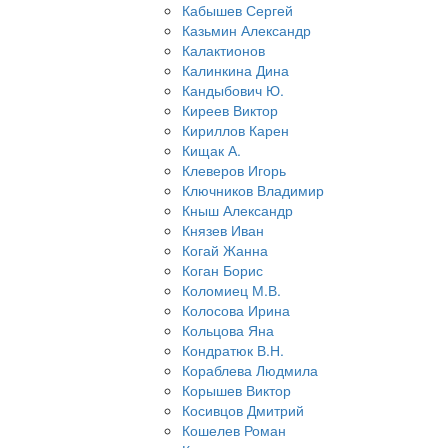
Кабышев Сергей
Казьмин Александр
Калактионов
Калинкина Дина
Кандыбович Ю.
Киреев Виктор
Кириллов Карен
Кищак А.
Клеверов Игорь
Ключников Владимир
Кныш Александр
Князев Иван
Когай Жанна
Коган Борис
Коломиец М.В.
Колосова Ирина
Кольцова Яна
Кондратюк В.Н.
Кораблева Людмила
Корышев Виктор
Косивцов Дмитрий
Кошелев Роман