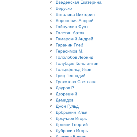
Введенская Екатерина
Веруско
Виталина Виктория
Воронович Андрей
Гайнуллин Фуат
Галстян Артак
Гамарский Андрей
Гаранин Глеб
Герасимов М.
Гололобов Леонид
Голубцев Константин
Гольдфельд Яков
Гриц Геннадий
Грохотова Светлана
Дауров Р.
Дворецкий
Демидов
Джон Гульд
Добрынин Илья
Докучаев Игорь
Донини Георгий
Дубровин Игорь
Дьячков Виктор