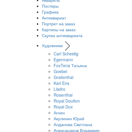
Акварель
Постеры
Графика
Антиквариат
Портрет на заказ
Картины на заказ
Скупка антиквариата
Художники
Carl Scheidig
Egermann
FoxTena Татьяна
Goebel
Grafenthal
Karl Ens
Lladro
Rosenthal
Royal Doulton
Royal Dux
Агнин
Акулинин Юрий
Алданова Светлана
Александров Владимир