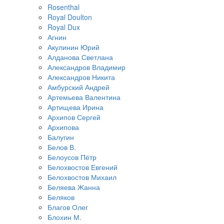
Rosenthal
Royal Doulton
Royal Dux
Агнин
Акулинин Юрий
Алданова Светлана
Александров Владимир
Александров Никита
Амбурский Андрей
Артемьева Валентина
Артищева Ирина
Архипов Сергей
Архипова
Балугин
Белов В.
Белоусов Пётр
Белохвостов Евгений
Белохвостов Михаил
Беляева Жанна
Беляков
Благов Олег
Блохин М.