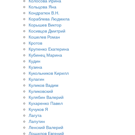
Колосова Ирина
Кольцова Яна
Кондратюк В.Н.
Кораблева Людмила
Корышев Виктор
Косивцов Дмитрий
Кошелев Роман
Кротов
Крупенко Екатерина
Кубинец Марина
Кудин
Кузина
Кукольников Кирилл
Кулагин
Куликов Вадим
Куликовский
Кулябин Валерий
Кухаренко Павел
Кучуков Я
Лагута
Лапутин
Ленский Валерий
Лощилов Евгений