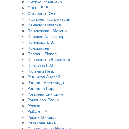
Онопко Владимир
Орлов В. В.
Остапенко Олег
Павлюченков Дмитрий
Панасюк Наталья
Паниковский Максим
Поляков Александр
Полякова Е.В.
Пономарев
Правдин Павел
Праздников Владимир
Проказов Б.М.
Пульный Пётр
Репников Андрей
Роганин Александр
Роганина Вера
Рогачева Виктория
Романова Елена
Русаков
Рыбаков А.
Рыбин Михаил
Рязанова Анна
Савостьянова Наталья