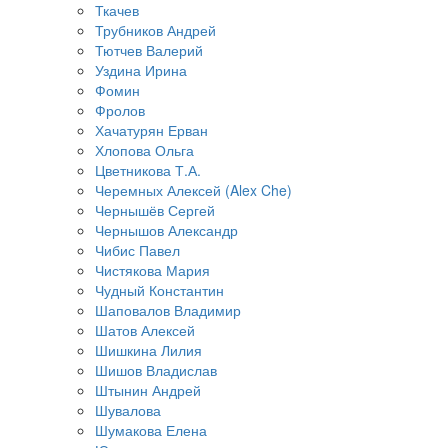
Ткачев
Трубников Андрей
Тютчев Валерий
Уздина Ирина
Фомин
Фролов
Хачатурян Ерван
Хлопова Ольга
Цветникова Т.А.
Черемных Алексей (Alex Che)
Чернышёв Сергей
Чернышов Александр
Чибис Павел
Чистякова Мария
Чудный Константин
Шаповалов Владимир
Шатов Алексей
Шишкина Лилия
Шишов Владислав
Штынин Андрей
Шувалова
Шумакова Елена