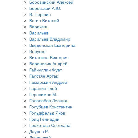
Боровинский Алексей
Боровский А.Ю.
В. Першин
Вагин Виталий
Варикаш
Васильев
Васильев Владимир
Введенская Екатерина
Веруско
Виталина Виктория
Воронович Андрей
Гайнуллин Фуат
Галстян Артак
Гамарский Андрей
Гаранин Глеб
Герасимов М.
Гололобов Леонид
Голубцев Константин
Гольдфельд Яков
Гриц Геннадий
Грохотова Светлана
Дауров Р.
Дворецкий