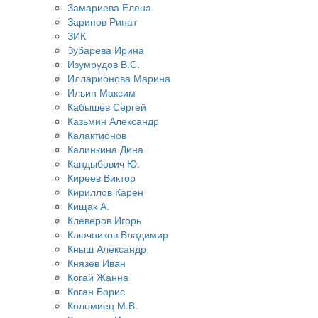
Замариева Елена
Зарипов Ринат
ЗИК
Зубарева Ирина
Изумрудов В.С.
Илларионова Марина
Ильин Максим
Кабышев Сергей
Казьмин Александр
Калактионов
Калинкина Дина
Кандыбович Ю.
Киреев Виктор
Кириллов Карен
Кищак А.
Клеверов Игорь
Ключников Владимир
Кныш Александр
Князев Иван
Когай Жанна
Коган Борис
Коломиец М.В.