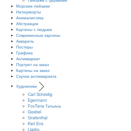
Морские пейзажи
Натюрморты
Анималистика
Абстракции
Картины с людьми
Современные картины
Акварель
Постеры
Графика
Антиквариат
Портрет на заказ
Картины на заказ
Скупка антиквариата
Художники
Carl Scheidig
Egermann
FoxTena Татьяна
Goebel
Grafenthal
Karl Ens
Lladro