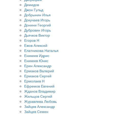
Демидов
Джон Гульд
Добрынин Илья
Докучаев Игорь
Донини Георгий
Дубровин Игорь
Дьячков Виктор
Егоров Н
Ежов Алексей
Елатникова Наталья
Еникеев Идрис
Еникеев Юнис
Ерин Александр
Ермаков Валерий
Ермаков Сергей
Ермолаев Н
Ефремов Евгений
Жданов Владимир
Жильцов Сергей
Журавлева Любовь
Зайцев Александр
Зайцев Семен