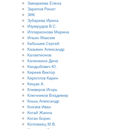
Замариева Елена
Зарипов Ринат
ЗИК
Зубарева Ирина
Изумрудов В.С.
Илларионова Марина
Ильин Максим
Кабышев Сергей
Казьмин Александр
Калактионов
Калинкина Дина
Кандыбович Ю.
Киреев Виктор
Кириллов Карен
Кищак А.
Клеверов Игорь
Ключников Владимир
Кныш Александр
Князев Иван
Когай Жанна
Коган Борис
Коломиец М.В.