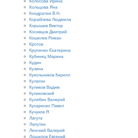
Колосова Ирина
Кольцова Яна
Кондратюк В.Н.
Кораблева Людмила
Корышев Виктор
Косивцов Дмитрий
Кошелев Роман
Кротов
Крупенко Екатерина
Кубинец Марина
Кудин
Кузина
Кукольников Кирилл
Кулагин
Куликов Вадим
Куликовский
Кулябин Валерий
Кухаренко Павел
Кучуков Я
Лагута
Лапутин
Ленский Валерий
Лощилов Евгений