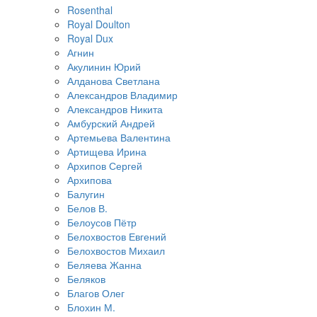
Rosenthal
Royal Doulton
Royal Dux
Агнин
Акулинин Юрий
Алданова Светлана
Александров Владимир
Александров Никита
Амбурский Андрей
Артемьева Валентина
Артищева Ирина
Архипов Сергей
Архипова
Балугин
Белов В.
Белоусов Пётр
Белохвостов Евгений
Белохвостов Михаил
Беляева Жанна
Беляков
Благов Олег
Блохин М.