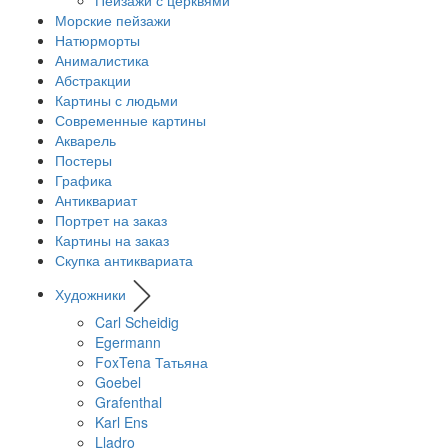
Морские пейзажи
Натюрморты
Анималистика
Абстракции
Картины с людьми
Современные картины
Акварель
Постеры
Графика
Антиквариат
Портрет на заказ
Картины на заказ
Скупка антиквариата
Художники
Carl Scheidig
Egermann
FoxTena Татьяна
Goebel
Grafenthal
Karl Ens
Lladro