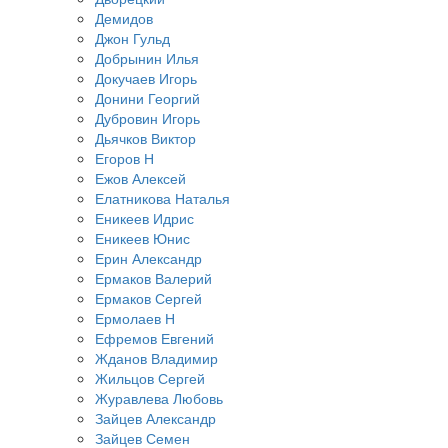
Демидов
Джон Гульд
Добрынин Илья
Докучаев Игорь
Донини Георгий
Дубровин Игорь
Дьячков Виктор
Егоров Н
Ежов Алексей
Елатникова Наталья
Еникеев Идрис
Еникеев Юнис
Ерин Александр
Ермаков Валерий
Ермаков Сергей
Ермолаев Н
Ефремов Евгений
Жданов Владимир
Жильцов Сергей
Журавлева Любовь
Зайцев Александр
Зайцев Семен