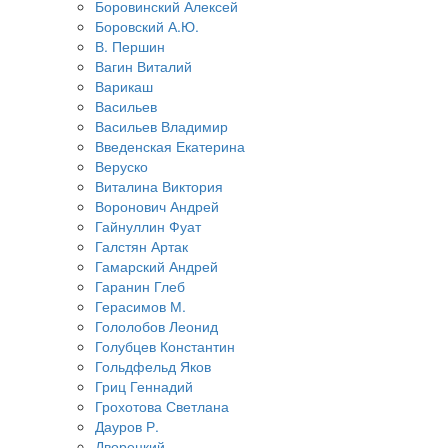
Боровинский Алексей
Боровский А.Ю.
В. Першин
Вагин Виталий
Варикаш
Васильев
Васильев Владимир
Введенская Екатерина
Веруско
Виталина Виктория
Воронович Андрей
Гайнуллин Фуат
Галстян Артак
Гамарский Андрей
Гаранин Глеб
Герасимов М.
Гололобов Леонид
Голубцев Константин
Гольдфельд Яков
Гриц Геннадий
Грохотова Светлана
Дауров Р.
Дворецкий