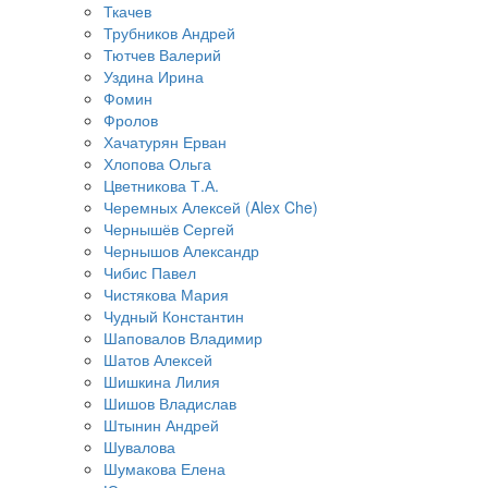
Ткачев
Трубников Андрей
Тютчев Валерий
Уздина Ирина
Фомин
Фролов
Хачатурян Ерван
Хлопова Ольга
Цветникова Т.А.
Черемных Алексей (Alex Che)
Чернышёв Сергей
Чернышов Александр
Чибис Павел
Чистякова Мария
Чудный Константин
Шаповалов Владимир
Шатов Алексей
Шишкина Лилия
Шишов Владислав
Штынин Андрей
Шувалова
Шумакова Елена