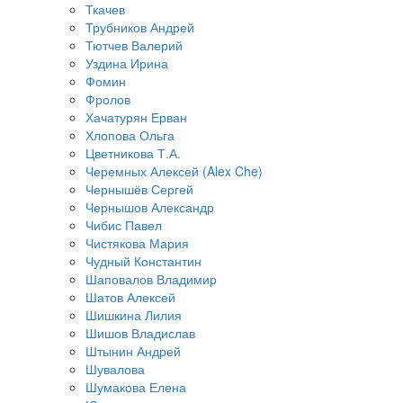
Ткачев
Трубников Андрей
Тютчев Валерий
Уздина Ирина
Фомин
Фролов
Хачатурян Ерван
Хлопова Ольга
Цветникова Т.А.
Черемных Алексей (Alex Che)
Чернышёв Сергей
Чернышов Александр
Чибис Павел
Чистякова Мария
Чудный Константин
Шаповалов Владимир
Шатов Алексей
Шишкина Лилия
Шишов Владислав
Штынин Андрей
Шувалова
Шумакова Елена