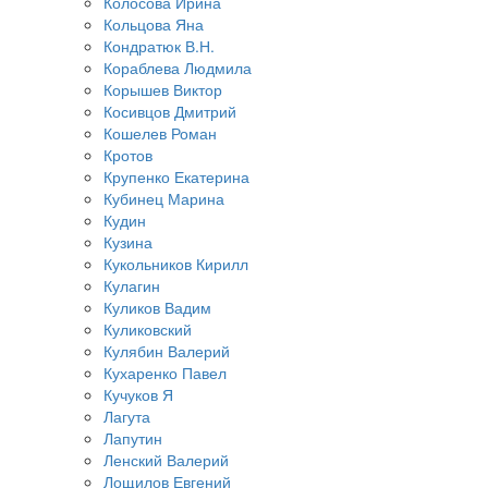
Колосова Ирина
Кольцова Яна
Кондратюк В.Н.
Кораблева Людмила
Корышев Виктор
Косивцов Дмитрий
Кошелев Роман
Кротов
Крупенко Екатерина
Кубинец Марина
Кудин
Кузина
Кукольников Кирилл
Кулагин
Куликов Вадим
Куликовский
Кулябин Валерий
Кухаренко Павел
Кучуков Я
Лагута
Лапутин
Ленский Валерий
Лощилов Евгений