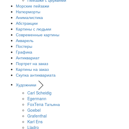
Морские пейзажи
Натюрморты
Анималистика
Абстракции
Картины с людьми
Современные картины
Акварель
Постеры
Графика
Антиквариат
Портрет на заказ
Картины на заказ
Скупка антиквариата
Художники
Carl Scheidig
Egermann
FoxTena Татьяна
Goebel
Grafenthal
Karl Ens
Lladro