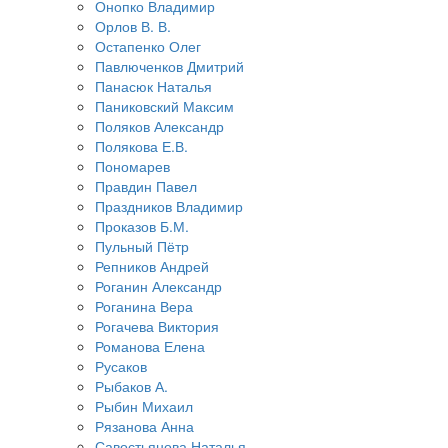
Онопко Владимир
Орлов В. В.
Остапенко Олег
Павлюченков Дмитрий
Панасюк Наталья
Паниковский Максим
Поляков Александр
Полякова Е.В.
Пономарев
Правдин Павел
Праздников Владимир
Проказов Б.М.
Пульный Пётр
Репников Андрей
Роганин Александр
Роганина Вера
Рогачева Виктория
Романова Елена
Русаков
Рыбаков А.
Рыбин Михаил
Рязанова Анна
Савостьянова Наталья