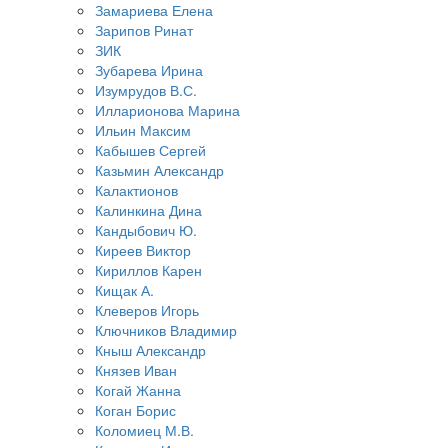
Замариева Елена
Зарипов Ринат
ЗИК
Зубарева Ирина
Изумрудов В.С.
Илларионова Марина
Ильин Максим
Кабышев Сергей
Казьмин Александр
Калактионов
Калинкина Дина
Кандыбович Ю.
Киреев Виктор
Кириллов Карен
Кищак А.
Клеверов Игорь
Ключников Владимир
Кныш Александр
Князев Иван
Когай Жанна
Коган Борис
Коломиец М.В.