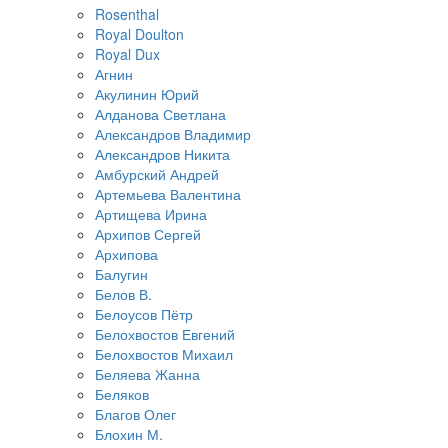
Rosenthal
Royal Doulton
Royal Dux
Агнин
Акулинин Юрий
Алданова Светлана
Александров Владимир
Александров Никита
Амбурский Андрей
Артемьева Валентина
Артищева Ирина
Архипов Сергей
Архипова
Балугин
Белов В.
Белоусов Пётр
Белохвостов Евгений
Белохвостов Михаил
Беляева Жанна
Беляков
Благов Олег
Блохин М.