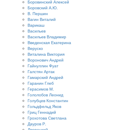
Боровинский Алексей
Боровский А.Ю.
В. Першин
Вагин Виталий
Варикаш
Васильев
Васильев Владимир
Введенская Екатерина
Веруско
Виталина Виктория
Воронович Андрей
Гайнуллин Фуат
Галстян Артак
Гамарский Андрей
Гаранин Глеб
Герасимов М.
Гололобов Леонид
Голубцев Константин
Гольдфельд Яков
Гриц Геннадий
Грохотова Светлана
Дауров Р.
Дворецкий