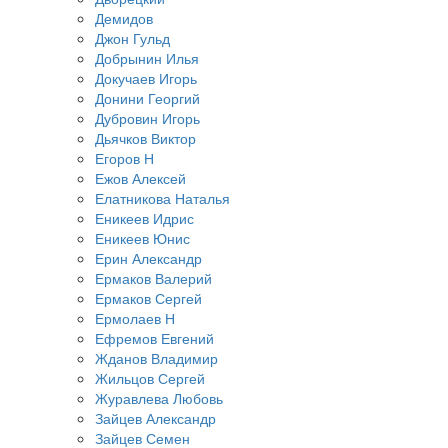
Демидов
Джон Гульд
Добрынин Илья
Докучаев Игорь
Донини Георгий
Дубровин Игорь
Дьячков Виктор
Егоров Н
Ежов Алексей
Елатникова Наталья
Еникеев Идрис
Еникеев Юнис
Ерин Александр
Ермаков Валерий
Ермаков Сергей
Ермолаев Н
Ефремов Евгений
Жданов Владимир
Жильцов Сергей
Журавлева Любовь
Зайцев Александр
Зайцев Семен