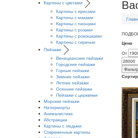
Ва
Картины с цветами
Картины с ирисами
Картины с маками
Глав
Картины с пионами
Картины с розами
ПОДБОР
Картины с ромашками
Картины с сиренью
Цена
Пейзажи
От
Венецианские пейзажи
Городские пейзажи
Фильтр
Горные пейзажи
Сортир
Зимние пейзажи
Летние пейзажи
Осенние пейзажи
Пейзажи с церквями
Морские пейзажи
Натюрморты
Анималистика
Абстракции
Картины с людьми
Современные картины