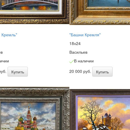
 Кремль"
"Башни Кремля"
18х24
ев
Васильев
личии
В наличии
руб.
20 000 руб.
Купить
Купить