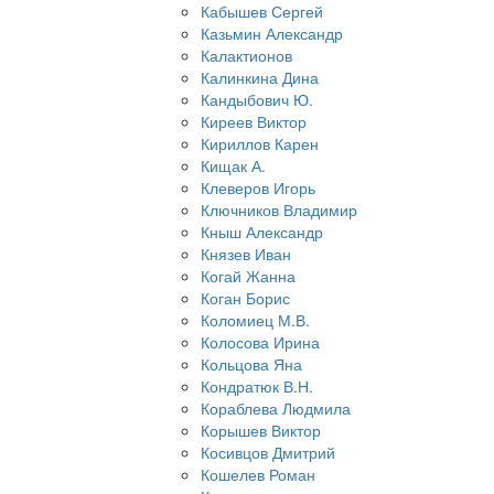
Кабышев Сергей
Казьмин Александр
Калактионов
Калинкина Дина
Кандыбович Ю.
Киреев Виктор
Кириллов Карен
Кищак А.
Клеверов Игорь
Ключников Владимир
Кныш Александр
Князев Иван
Когай Жанна
Коган Борис
Коломиец М.В.
Колосова Ирина
Кольцова Яна
Кондратюк В.Н.
Кораблева Людмила
Корышев Виктор
Косивцов Дмитрий
Кошелев Роман