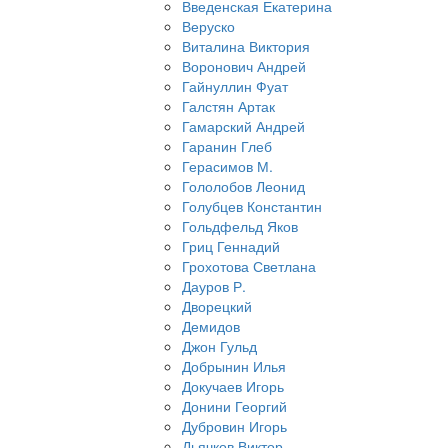
Введенская Екатерина
Веруско
Виталина Виктория
Воронович Андрей
Гайнуллин Фуат
Галстян Артак
Гамарский Андрей
Гаранин Глеб
Герасимов М.
Гололобов Леонид
Голубцев Константин
Гольдфельд Яков
Гриц Геннадий
Грохотова Светлана
Дауров Р.
Дворецкий
Демидов
Джон Гульд
Добрынин Илья
Докучаев Игорь
Донини Георгий
Дубровин Игорь
Дьячков Виктор