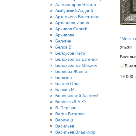
Александров Никита
Амбурский Андрей
Артемьева Валентина
Артищева Ирина
Архипов Сергей
Архипова
"Москва
Балугин
Белов В.
20х30
Белоусов Пётр
Василь
Белохвостов Евгений
Белохвостов Михаил
В на
Беляева Жанна
19 000 
Беляков
Благов Олег
Блохин М.
Боровинский Алексей
Боровский А.Ю.
В. Першин
Вагин Виталий
Варикаш
Васильев
Васильев Владимир