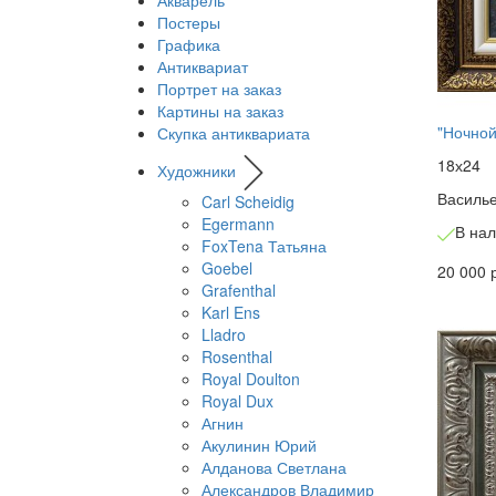
Акварель
Постеры
Графика
Антиквариат
Портрет на заказ
Картины на заказ
"Ночной
Скупка антиквариата
18х24
Художники
Василь
Carl Scheidig
Egermann
В на
FoxTena Татьяна
Goebel
20 000 
Grafenthal
Karl Ens
Lladro
Rosenthal
Royal Doulton
Royal Dux
Агнин
Акулинин Юрий
Алданова Светлана
Александров Владимир