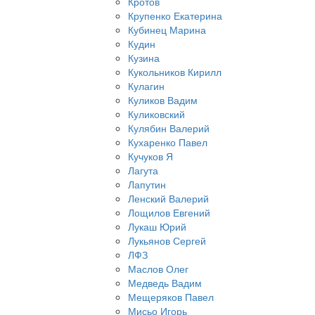
Кротов
Крупенко Екатерина
Кубинец Марина
Кудин
Кузина
Кукольников Кирилл
Кулагин
Куликов Вадим
Куликовский
Кулябин Валерий
Кухаренко Павел
Кучуков Я
Лагута
Лапутин
Ленский Валерий
Лощилов Евгений
Лукаш Юрий
Лукьянов Сергей
ЛФЗ
Маслов Олег
Медведь Вадим
Мещеряков Павел
Мисьо Игорь