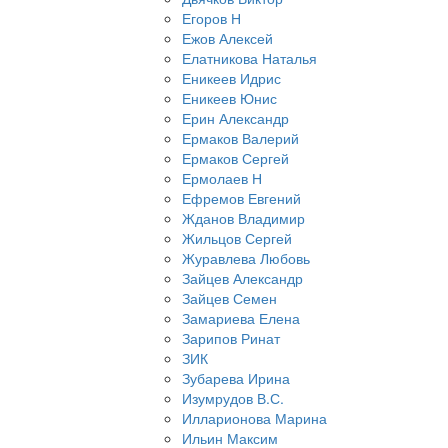
Егоров Н
Ежов Алексей
Елатникова Наталья
Еникеев Идрис
Еникеев Юнис
Ерин Александр
Ермаков Валерий
Ермаков Сергей
Ермолаев Н
Ефремов Евгений
Жданов Владимир
Жильцов Сергей
Журавлева Любовь
Зайцев Александр
Зайцев Семен
Замариева Елена
Зарипов Ринат
ЗИК
Зубарева Ирина
Изумрудов В.С.
Илларионова Марина
Ильин Максим