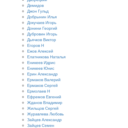
Демидов
Джон Гульд
Добрынин Илья
Докучаев Игорь
Донини Георгий
Дубровин Игорь
Дьячков Виктор
Егоров Н
Ежов Алексей
Елатникова Наталья
Еникеев Идрис
Еникеев Юнис
Ерин Александр
Ермаков Валерий
Ермаков Сергей
Ермолаев Н
Ефремов Евгений
Жданов Владимир
Жильцов Сергей
Журавлева Любовь
Зайцев Александр
Зайцев Семен