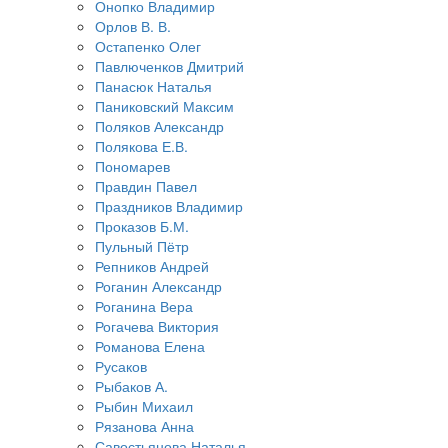
Онопко Владимир
Орлов В. В.
Остапенко Олег
Павлюченков Дмитрий
Панасюк Наталья
Паниковский Максим
Поляков Александр
Полякова Е.В.
Пономарев
Правдин Павел
Праздников Владимир
Проказов Б.М.
Пульный Пётр
Репников Андрей
Роганин Александр
Роганина Вера
Рогачева Виктория
Романова Елена
Русаков
Рыбаков А.
Рыбин Михаил
Рязанова Анна
Савостьянова Наталья