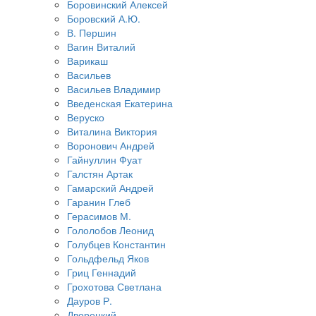
Боровинский Алексей
Боровский А.Ю.
В. Першин
Вагин Виталий
Варикаш
Васильев
Васильев Владимир
Введенская Екатерина
Веруско
Виталина Виктория
Воронович Андрей
Гайнуллин Фуат
Галстян Артак
Гамарский Андрей
Гаранин Глеб
Герасимов М.
Гололобов Леонид
Голубцев Константин
Гольдфельд Яков
Гриц Геннадий
Грохотова Светлана
Дауров Р.
Дворецкий