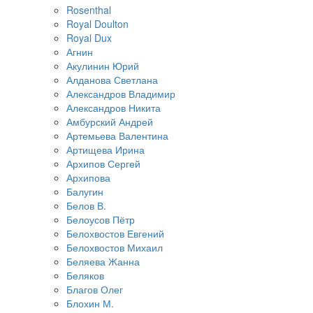
Rosenthal
Royal Doulton
Royal Dux
Агнин
Акулинин Юрий
Алданова Светлана
Александров Владимир
Александров Никита
Амбурский Андрей
Артемьева Валентина
Артищева Ирина
Архипов Сергей
Архипова
Балугин
Белов В.
Белоусов Пётр
Белохвостов Евгений
Белохвостов Михаил
Беляева Жанна
Беляков
Благов Олег
Блохин М.