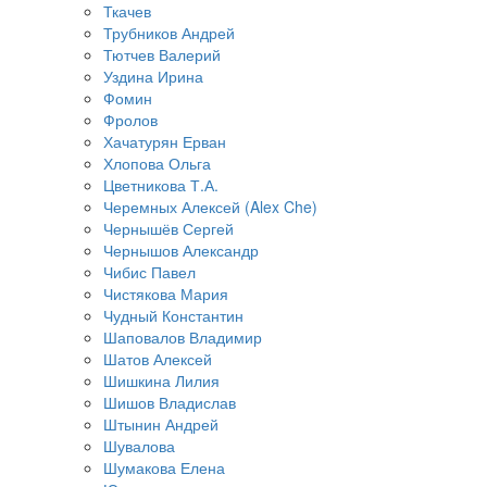
Ткачев
Трубников Андрей
Тютчев Валерий
Уздина Ирина
Фомин
Фролов
Хачатурян Ерван
Хлопова Ольга
Цветникова Т.А.
Черемных Алексей (Alex Che)
Чернышёв Сергей
Чернышов Александр
Чибис Павел
Чистякова Мария
Чудный Константин
Шаповалов Владимир
Шатов Алексей
Шишкина Лилия
Шишов Владислав
Штынин Андрей
Шувалова
Шумакова Елена