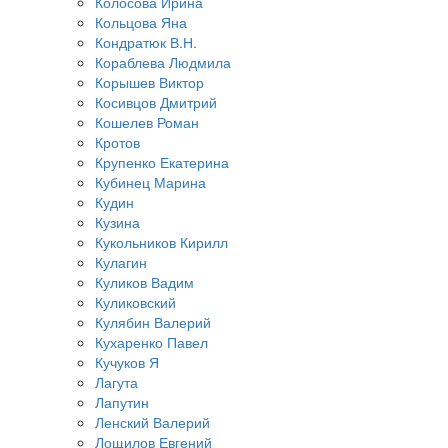
Колосова Ирина
Кольцова Яна
Кондратюк В.Н.
Кораблева Людмила
Корышев Виктор
Косивцов Дмитрий
Кошелев Роман
Кротов
Крупенко Екатерина
Кубинец Марина
Кудин
Кузина
Кукольников Кирилл
Кулагин
Куликов Вадим
Куликовский
Кулябин Валерий
Кухаренко Павел
Кучуков Я
Лагута
Лапутин
Ленский Валерий
Лощилов Евгений