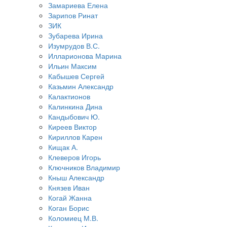
Замариева Елена
Зарипов Ринат
ЗИК
Зубарева Ирина
Изумрудов В.С.
Илларионова Марина
Ильин Максим
Кабышев Сергей
Казьмин Александр
Калактионов
Калинкина Дина
Кандыбович Ю.
Киреев Виктор
Кириллов Карен
Кищак А.
Клеверов Игорь
Ключников Владимир
Кныш Александр
Князев Иван
Когай Жанна
Коган Борис
Коломиец М.В.