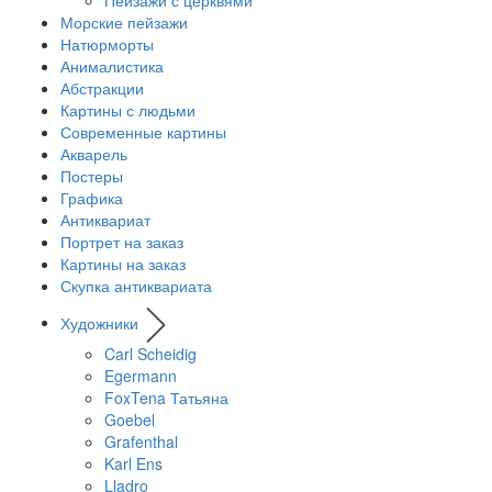
Морские пейзажи
Натюрморты
Анималистика
Абстракции
Картины с людьми
Современные картины
Акварель
Постеры
Графика
Антиквариат
Портрет на заказ
Картины на заказ
Скупка антиквариата
Художники
Carl Scheidig
Egermann
FoxTena Татьяна
Goebel
Grafenthal
Karl Ens
Lladro