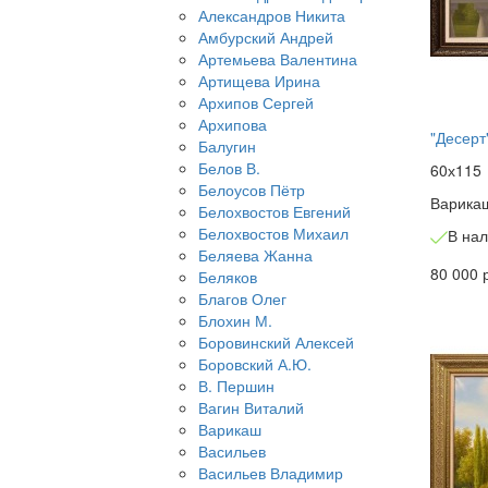
Александров Никита
Амбурский Андрей
Артемьева Валентина
Артищева Ирина
Архипов Сергей
Архипова
"Десерт
Балугин
Белов В.
60х115
Белоусов Пётр
Варика
Белохвостов Евгений
Белохвостов Михаил
В на
Беляева Жанна
80 000 
Беляков
Благов Олег
Блохин М.
Боровинский Алексей
Боровский А.Ю.
В. Першин
Вагин Виталий
Варикаш
Васильев
Васильев Владимир