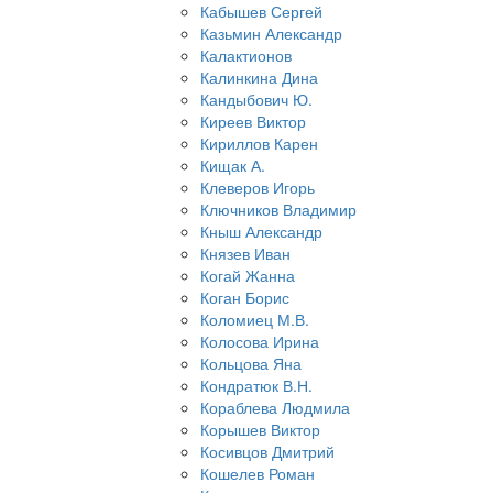
Кабышев Сергей
Казьмин Александр
Калактионов
Калинкина Дина
Кандыбович Ю.
Киреев Виктор
Кириллов Карен
Кищак А.
Клеверов Игорь
Ключников Владимир
Кныш Александр
Князев Иван
Когай Жанна
Коган Борис
Коломиец М.В.
Колосова Ирина
Кольцова Яна
Кондратюк В.Н.
Кораблева Людмила
Корышев Виктор
Косивцов Дмитрий
Кошелев Роман