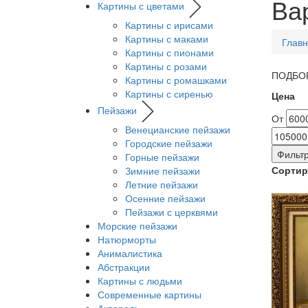
Ва
Картины с цветами
Картины с ирисами
Картины с маками
Глав
Картины с пионами
Картины с розами
ПОДБОР
Картины с ромашками
Картины с сиренью
Цена
Пейзажи
От
Венецианские пейзажи
Городские пейзажи
Фильтр
Горные пейзажи
Сортир
Зимние пейзажи
Летние пейзажи
Осенние пейзажи
Пейзажи с церквями
Морские пейзажи
Натюрморты
Анималистика
Абстракции
Картины с людьми
Современные картины