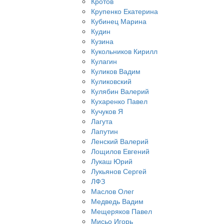
Кротов
Крупенко Екатерина
Кубинец Марина
Кудин
Кузина
Кукольников Кирилл
Кулагин
Куликов Вадим
Куликовский
Кулябин Валерий
Кухаренко Павел
Кучуков Я
Лагута
Лапутин
Ленский Валерий
Лощилов Евгений
Лукаш Юрий
Лукьянов Сергей
ЛФЗ
Маслов Олег
Медведь Вадим
Мещеряков Павел
Мисьо Игорь