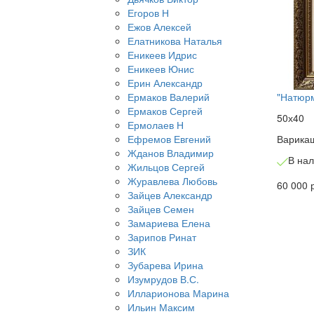
Егоров Н
Ежов Алексей
Елатникова Наталья
Еникеев Идрис
Еникеев Юнис
Ерин Александр
"Натюрм
Ермаков Валерий
Ермаков Сергей
50х40
Ермолаев Н
Варика
Ефремов Евгений
Жданов Владимир
В на
Жильцов Сергей
Журавлева Любовь
60 000 
Зайцев Александр
Зайцев Семен
Замариева Елена
Зарипов Ринат
ЗИК
Зубарева Ирина
Изумрудов В.С.
Илларионова Марина
Ильин Максим