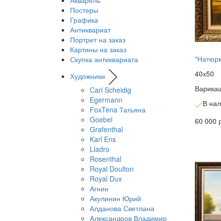
Акварель
Постеры
Графика
Антиквариат
Портрет на заказ
Картины на заказ
"Натюрм
Скупка антиквариата
40х50
Художники
Варика
Carl Scheidig
Egermann
В на
FoxTena Татьяна
Goebel
60 000 
Grafenthal
Karl Ens
Lladro
Rosenthal
Royal Doulton
Royal Dux
Агнин
Акулинин Юрий
Алданова Светлана
Александров Владимир