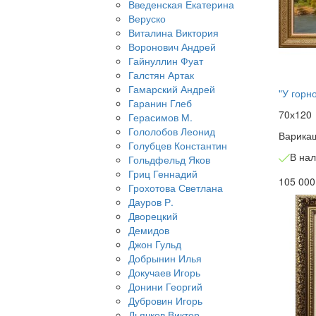
Введенская Екатерина
Веруско
Виталина Виктория
Воронович Андрей
Гайнуллин Фуат
Галстян Артак
Гамарский Андрей
"У горн
Гаранин Глеб
70х120
Герасимов М.
Гололобов Леонид
Варика
Голубцев Константин
В на
Гольдфельд Яков
Гриц Геннадий
105 000
Грохотова Светлана
Дауров Р.
Дворецкий
Демидов
Джон Гульд
Добрынин Илья
Докучаев Игорь
Донини Георгий
Дубровин Игорь
Дьячков Виктор