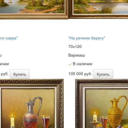
ого озера"
"На речном берегу"
70х120
ш
Варикаш
личии
В наличии
 руб.
105 000 руб.
Купить
Купить