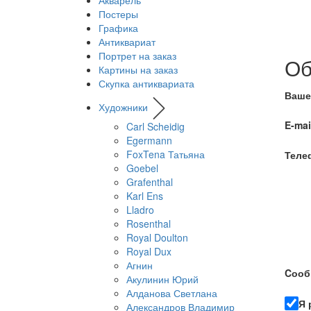
Акварель
Постеры
Графика
Антиквариат
Портрет на заказ
Об
Картины на заказ
Скупка антиквариата
Ваше
Художники
E-mai
Carl Scheidig
Egermann
FoxTena Татьяна
Теле
Goebel
Grafenthal
Karl Ens
Lladro
Rosenthal
Royal Doulton
Royal Dux
Агнин
Cооб
Акулинин Юрий
Алданова Светлана
Я 
Александров Владимир