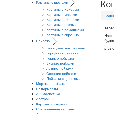
Ко
Картины с цветами
Картины с ирисами
Картины с маками
Глав
Картины с пионами
Картины с розами
Теле
Картины с ромашками
Картины с сиренью
Наш х
будня
Пейзажи
Венецианские пейзажи
prost
Городские пейзажи
Горные пейзажи
Зимние пейзажи
Летние пейзажи
Осенние пейзажи
Пейзажи с церквями
Морские пейзажи
Натюрморты
Анималистика
Абстракции
Картины с людьми
Современные картины