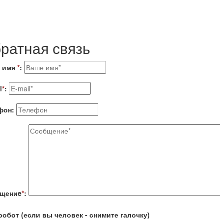
ратная связь
 имя
*
:
l
*
:
фон:
щениe
*
:
робот (если вы человек - снимите галочку)