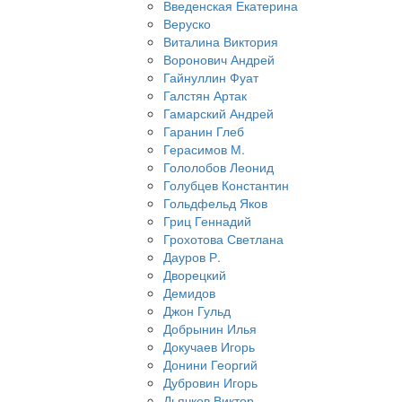
Введенская Екатерина
Веруско
Виталина Виктория
Воронович Андрей
Гайнуллин Фуат
Галстян Артак
Гамарский Андрей
Гаранин Глеб
Герасимов М.
Гололобов Леонид
Голубцев Константин
Гольдфельд Яков
Гриц Геннадий
Грохотова Светлана
Дауров Р.
Дворецкий
Демидов
Джон Гульд
Добрынин Илья
Докучаев Игорь
Донини Георгий
Дубровин Игорь
Дьячков Виктор