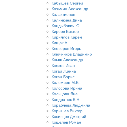
Кабышев Сергей
Казьмин Александр
Калактионов
Калинкина Дина
Кандыбович Ю.
Киреев Виктор
Кириллов Карен
Кищак А.
Клеверов Игорь
Ключников Владимир
Кныш Александр
Князев Иван
Когай Жанна
Коган Борис
Коломиец М.В.
Колосова Ирина
Кольцова Яна
Кондратюк В.Н.
Кораблева Людмила
Корышев Виктор
Косивцов Дмитрий
Кошелев Роман