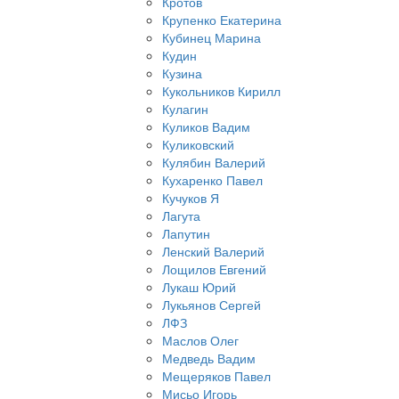
Кротов
Крупенко Екатерина
Кубинец Марина
Кудин
Кузина
Кукольников Кирилл
Кулагин
Куликов Вадим
Куликовский
Кулябин Валерий
Кухаренко Павел
Кучуков Я
Лагута
Лапутин
Ленский Валерий
Лощилов Евгений
Лукаш Юрий
Лукьянов Сергей
ЛФЗ
Маслов Олег
Медведь Вадим
Мещеряков Павел
Мисьо Игорь