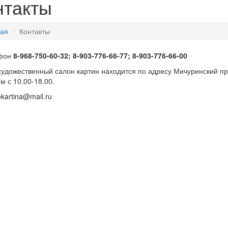
нтакты
ная
Контакты
фон
8-968-750-60-32; 8-903-776-66-77; 8-903-776-66-00
удожественный салон картин находится по адресу Мичуринский пр.
м с 10.00-18.00.
okartina@mail.ru