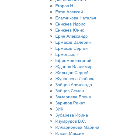
Егоров Н
Ежов Алексей
Елатникова Наталья
Еникеев Идрис
Еникеев Юнис
Ерин Александр
Ермаков Валерий
Ермаков Сергей
Ермолаев Н
Ефремов Евгений
Жданов Владимир
Жильцов Сергей
Журавлева Любовь
Зайцев Александр
Зайцев Семен
Замариева Елена
Зарипов Ринат
ЗИК
Зубарева Ирина
Изумрудов В.С.
Илларионова Марина
Ильин Максим