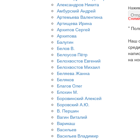
Александров Никита
Нажима
Амбурский Андрей
Артемьева Валентина
Снимит
Артищева Ирина
* Пол
Архипов Сергей
Архипова
Наш с
Балугин
среди
Белов В.
напис
Белоусов Пётр
на но
Белохвостов Евгений
Белохвостов Михаил
Беляева Жанна
Беляков
Благов Олег
Блохин М.
Боровинский Алексей
Боровский А.Ю.
В. Першин
Вагин Виталий
Варикаш
Васильев
Васильев Владимир