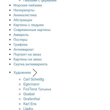
Морские пейзажи
Натюрморты
Анималистика
Абстракции
Картины с людьми
Современные картины
Акварель
Постеры
Графика
Антиквариат
Портрет на заказ
Картины на заказ
Скупка антиквариата
Художники
Carl Scheidig
Egermann
FoxTena Татьяна
Goebel
Grafenthal
Karl Ens
Lladro