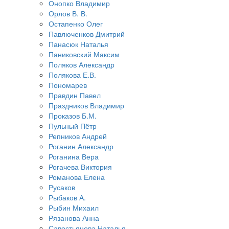
Онопко Владимир
Орлов В. В.
Остапенко Олег
Павлюченков Дмитрий
Панасюк Наталья
Паниковский Максим
Поляков Александр
Полякова Е.В.
Пономарев
Правдин Павел
Праздников Владимир
Проказов Б.М.
Пульный Пётр
Репников Андрей
Роганин Александр
Роганина Вера
Рогачева Виктория
Романова Елена
Русаков
Рыбаков А.
Рыбин Михаил
Рязанова Анна
Савостьянова Наталья