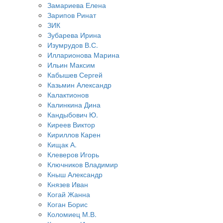
Замариева Елена
Зарипов Ринат
ЗИК
Зубарева Ирина
Изумрудов В.С.
Илларионова Марина
Ильин Максим
Кабышев Сергей
Казьмин Александр
Калактионов
Калинкина Дина
Кандыбович Ю.
Киреев Виктор
Кириллов Карен
Кищак А.
Клеверов Игорь
Ключников Владимир
Кныш Александр
Князев Иван
Когай Жанна
Коган Борис
Коломиец М.В.