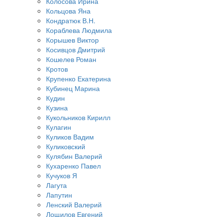
Колосова Ирина
Кольцова Яна
Кондратюк В.Н.
Кораблева Людмила
Корышев Виктор
Косивцов Дмитрий
Кошелев Роман
Кротов
Крупенко Екатерина
Кубинец Марина
Кудин
Кузина
Кукольников Кирилл
Кулагин
Куликов Вадим
Куликовский
Кулябин Валерий
Кухаренко Павел
Кучуков Я
Лагута
Лапутин
Ленский Валерий
Лощилов Евгений