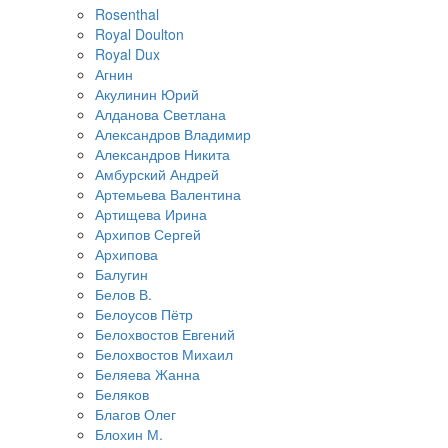
Rosenthal
Royal Doulton
Royal Dux
Агнин
Акулинин Юрий
Алданова Светлана
Александров Владимир
Александров Никита
Амбурский Андрей
Артемьева Валентина
Артищева Ирина
Архипов Сергей
Архипова
Балугин
Белов В.
Белоусов Пётр
Белохвостов Евгений
Белохвостов Михаил
Беляева Жанна
Беляков
Благов Олег
Блохин М.