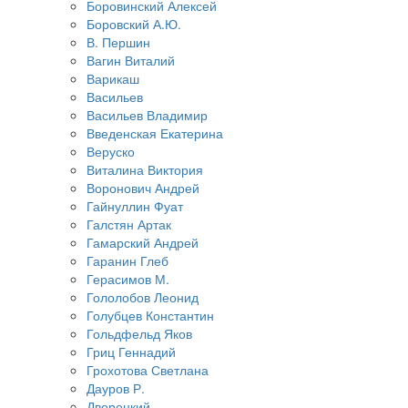
Боровинский Алексей
Боровский А.Ю.
В. Першин
Вагин Виталий
Варикаш
Васильев
Васильев Владимир
Введенская Екатерина
Веруско
Виталина Виктория
Воронович Андрей
Гайнуллин Фуат
Галстян Артак
Гамарский Андрей
Гаранин Глеб
Герасимов М.
Гололобов Леонид
Голубцев Константин
Гольдфельд Яков
Гриц Геннадий
Грохотова Светлана
Дауров Р.
Дворецкий