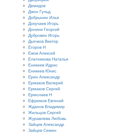
Демидов
Джон Гульд
Добрынин Илья
Докучаев Игорь
Донини Георгий
Дубровин Игорь
Дьячков Виктор
Егоров Н
Ежов Алексей
Елатникова Наталья
Еникеев Идрис
Еникеев Юнис
Ерин Александр
Ермаков Валерий
Ермаков Сергей
Ермолаев Н
Ефремов Евгений
Жданов Владимир
Жильцов Сергей
Журавлева Любовь
Зайцев Александр
Зайцев Семен