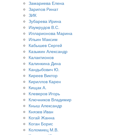
Замариева Елена
Зарипов Ринат
ЗИК
Зубарева Ирина
Изумрудов В.С.
Илларионова Марина
Ильин Максим
Кабышев Сергей
Казьмин Александр
Калактионов
Калинкина Дина
Кандыбович Ю.
Киреев Виктор
Кириллов Карен
Кищак А.
Клеверов Игорь
Ключников Владимир
Кныш Александр
Князев Иван
Когай Жанна
Коган Борис
Коломиец М.В.