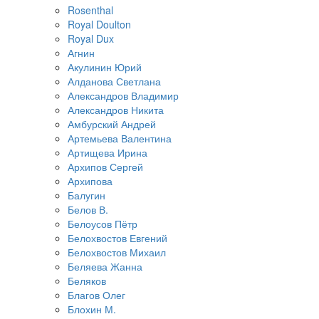
Rosenthal
Royal Doulton
Royal Dux
Агнин
Акулинин Юрий
Алданова Светлана
Александров Владимир
Александров Никита
Амбурский Андрей
Артемьева Валентина
Артищева Ирина
Архипов Сергей
Архипова
Балугин
Белов В.
Белоусов Пётр
Белохвостов Евгений
Белохвостов Михаил
Беляева Жанна
Беляков
Благов Олег
Блохин М.