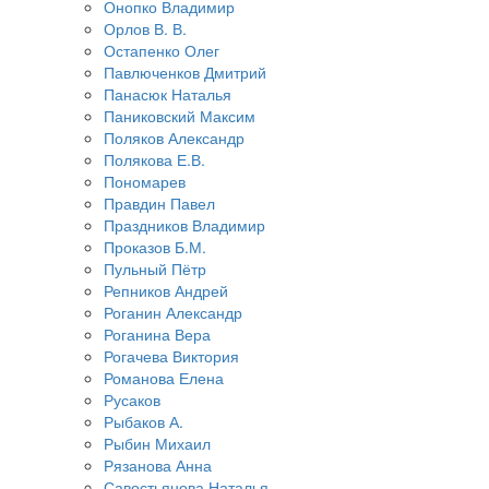
Онопко Владимир
Орлов В. В.
Остапенко Олег
Павлюченков Дмитрий
Панасюк Наталья
Паниковский Максим
Поляков Александр
Полякова Е.В.
Пономарев
Правдин Павел
Праздников Владимир
Проказов Б.М.
Пульный Пётр
Репников Андрей
Роганин Александр
Роганина Вера
Рогачева Виктория
Романова Елена
Русаков
Рыбаков А.
Рыбин Михаил
Рязанова Анна
Савостьянова Наталья