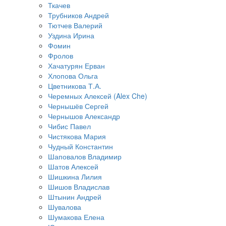
Ткачев
Трубников Андрей
Тютчев Валерий
Уздина Ирина
Фомин
Фролов
Хачатурян Ерван
Хлопова Ольга
Цветникова Т.А.
Черемных Алексей (Alex Che)
Чернышёв Сергей
Чернышов Александр
Чибис Павел
Чистякова Мария
Чудный Константин
Шаповалов Владимир
Шатов Алексей
Шишкина Лилия
Шишов Владислав
Штынин Андрей
Шувалова
Шумакова Елена