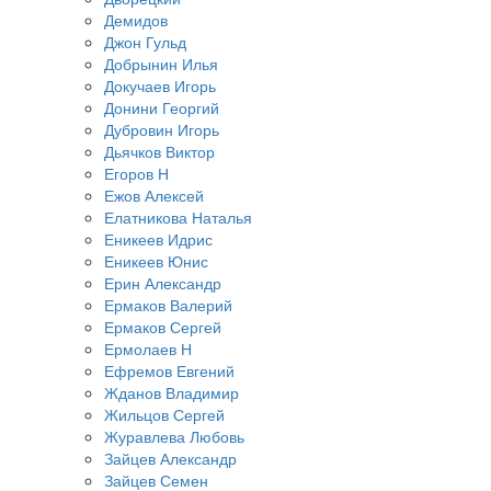
Демидов
Джон Гульд
Добрынин Илья
Докучаев Игорь
Донини Георгий
Дубровин Игорь
Дьячков Виктор
Егоров Н
Ежов Алексей
Елатникова Наталья
Еникеев Идрис
Еникеев Юнис
Ерин Александр
Ермаков Валерий
Ермаков Сергей
Ермолаев Н
Ефремов Евгений
Жданов Владимир
Жильцов Сергей
Журавлева Любовь
Зайцев Александр
Зайцев Семен