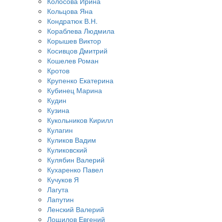
Колосова Ирина
Кольцова Яна
Кондратюк В.Н.
Кораблева Людмила
Корышев Виктор
Косивцов Дмитрий
Кошелев Роман
Кротов
Крупенко Екатерина
Кубинец Марина
Кудин
Кузина
Кукольников Кирилл
Кулагин
Куликов Вадим
Куликовский
Кулябин Валерий
Кухаренко Павел
Кучуков Я
Лагута
Лапутин
Ленский Валерий
Лощилов Евгений