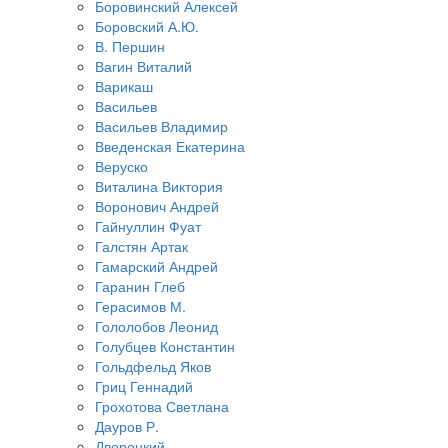
Боровинский Алексей
Боровский А.Ю.
В. Першин
Вагин Виталий
Варикаш
Васильев
Васильев Владимир
Введенская Екатерина
Веруско
Виталина Виктория
Воронович Андрей
Гайнуллин Фуат
Галстян Артак
Гамарский Андрей
Гаранин Глеб
Герасимов М.
Гололобов Леонид
Голубцев Константин
Гольдфельд Яков
Гриц Геннадий
Грохотова Светлана
Дауров Р.
Дворецкий