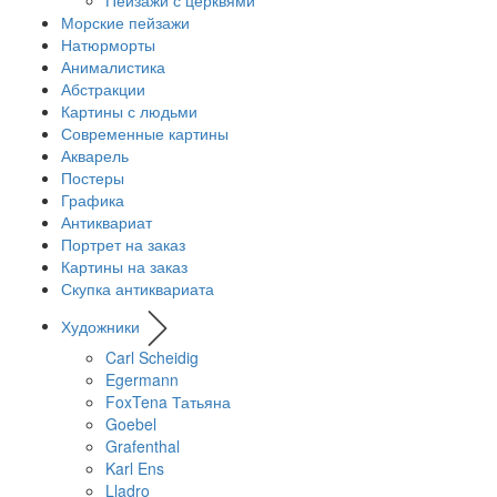
Морские пейзажи
Натюрморты
Анималистика
Абстракции
Картины с людьми
Современные картины
Акварель
Постеры
Графика
Антиквариат
Портрет на заказ
Картины на заказ
Скупка антиквариата
Художники
Carl Scheidig
Egermann
FoxTena Татьяна
Goebel
Grafenthal
Karl Ens
Lladro