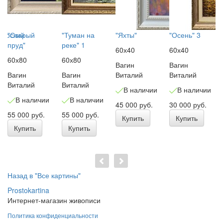
морский
"Старый
"Туман на
"Яхты"
"Осень" 3
пруд"
реке" 1
60х40
60х40
60х80
60х80
Вагин
Вагин
Вагин
Вагин
Виталий
Виталий
Виталий
Виталий
В наличии
В наличии
В наличии
В наличии
45 000 руб.
30 000 руб.
55 000 руб.
55 000 руб.
Купить
Купить
Купить
Купить
Назад в "Все картины"
Prostokartina
Интернет-магазин живописи
Политика конфиденциальности