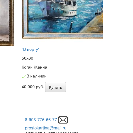
"В порту"
"Черный леб
50х60
80х60
Когай Жанна
Когай Жанна
В наличии
В наличии
40 000 руб.
60 000 руб.
Купить
8-903-776-66-77
prostokartina@mail.ru