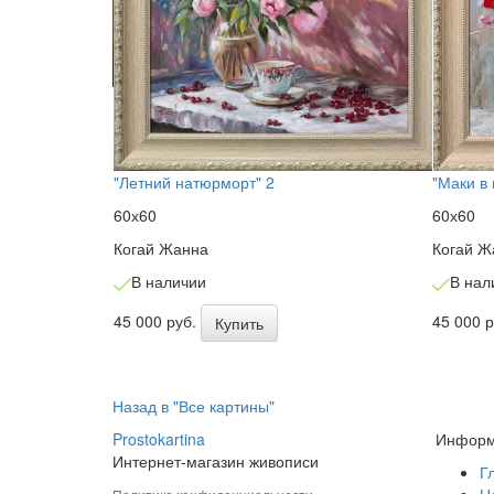
"Летний натюрморт" 2
"Маки в 
60х60
60х60
Когай Жанна
Когай Ж
В наличии
В нал
45 000 руб.
45 000 
Купить
Назад в "Все картины"
Prostokartina
Информ
Интернет-магазин живописи
Г
Н