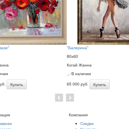
вазе"
"Балерина"
80х60
анна
Когай Жанна
ичии
В наличии
руб.
65 000 руб.
Купить
Купить
ация
Компания
лавная
Скидки
овости
Контакты