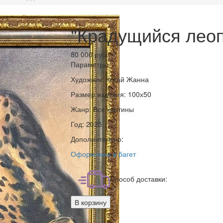
"Крадущийся лео
80 000 руб.
Параметры
Художник:
Когай Жанна
Размер изделия:
100х50
Жанр:
Все картины
Год:
2025
Дополнительно:
Оформлена в багет
Способ доставки:
В корзину