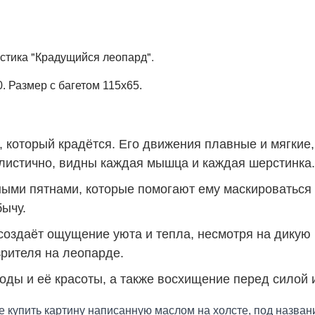
"Крадущийся леопард
".
истика
. Размер с багетом 115х65.
 который крадётся. Его движения плавные и мягкие,
листично, видны каждая мышца и каждая шерстинка.
ными пятнами, которые помогают ему маскироваться
ычу.
 создаёт ощущение уюта и тепла, несмотря на дикую
зрителя на леопарде.
ды и её красоты, а также восхищение перед силой 
е купить картину написанную маслом на холсте, под назва