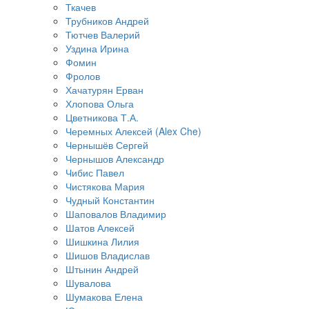
Ткачев
Трубников Андрей
Тютчев Валерий
Уздина Ирина
Фомин
Фролов
Хачатурян Ерван
Хлопова Ольга
Цветникова Т.А.
Черемных Алексей (Alex Che)
Чернышёв Сергей
Чернышов Александр
Чибис Павел
Чистякова Мария
Чудный Константин
Шаповалов Владимир
Шатов Алексей
Шишкина Лилия
Шишов Владислав
Штынин Андрей
Шувалова
Шумакова Елена