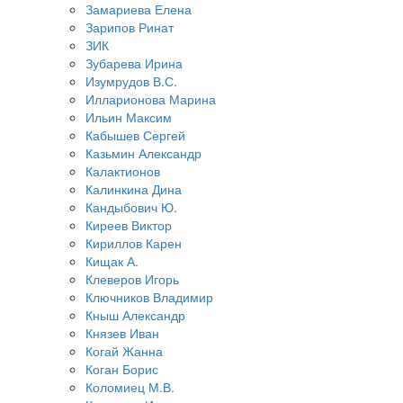
Замариева Елена
Зарипов Ринат
ЗИК
Зубарева Ирина
Изумрудов В.С.
Илларионова Марина
Ильин Максим
Кабышев Сергей
Казьмин Александр
Калактионов
Калинкина Дина
Кандыбович Ю.
Киреев Виктор
Кириллов Карен
Кищак А.
Клеверов Игорь
Ключников Владимир
Кныш Александр
Князев Иван
Когай Жанна
Коган Борис
Коломиец М.В.