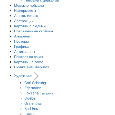
Морские пейзажи
Натюрморты
Анималистика
Абстракции
Картины с людьми
Современные картины
Акварель
Постеры
Графика
Антиквариат
Портрет на заказ
Картины на заказ
Скупка антиквариата
Художники
Carl Scheidig
Egermann
FoxTena Татьяна
Goebel
Grafenthal
Karl Ens
Lladro