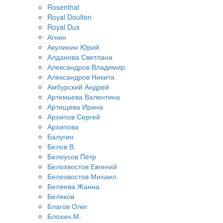
Rosenthal
Royal Doulton
Royal Dux
Агнин
Акулинин Юрий
Алданова Светлана
Александров Владимир
Александров Никита
Амбурский Андрей
Артемьева Валентина
Артищева Ирина
Архипов Сергей
Архипова
Балугин
Белов В.
Белоусов Пётр
Белохвостов Евгений
Белохвостов Михаил
Беляева Жанна
Беляков
Благов Олег
Блохин М.