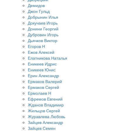
Демидов
Джон Гульд
Добрынин Илья
Докучаев Игорь
Донини Георгий
Дубровин Игорь
Дьячков Виктор
Егоров Н
Ежов Алексей
Елатникова Наталья
Еникеев Идрис
Еникеев Юнис
Ерин Александр
Ермаков Валерий
Ермаков Сергей
Ермолаев Н
Ефремов Евгений
Жданов Владимир
Жильцов Сергей
Журавлева Любовь
Зайцев Александр
Зайцев Семен