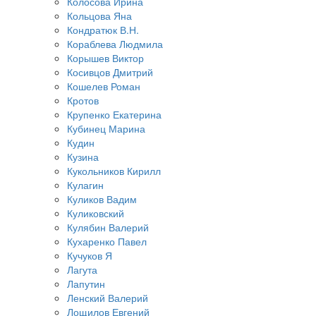
Колосова Ирина
Кольцова Яна
Кондратюк В.Н.
Кораблева Людмила
Корышев Виктор
Косивцов Дмитрий
Кошелев Роман
Кротов
Крупенко Екатерина
Кубинец Марина
Кудин
Кузина
Кукольников Кирилл
Кулагин
Куликов Вадим
Куликовский
Кулябин Валерий
Кухаренко Павел
Кучуков Я
Лагута
Лапутин
Ленский Валерий
Лощилов Евгений