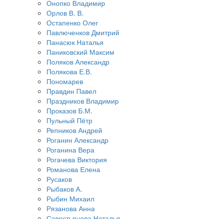
Онопко Владимир
Орлов В. В.
Остапенко Олег
Павлюченков Дмитрий
Панасюк Наталья
Паниковский Максим
Поляков Александр
Полякова Е.В.
Пономарев
Правдин Павел
Праздников Владимир
Проказов Б.М.
Пульный Пётр
Репников Андрей
Роганин Александр
Роганина Вера
Рогачева Виктория
Романова Елена
Русаков
Рыбаков А.
Рыбин Михаил
Рязанова Анна
Савостьянова Наталья