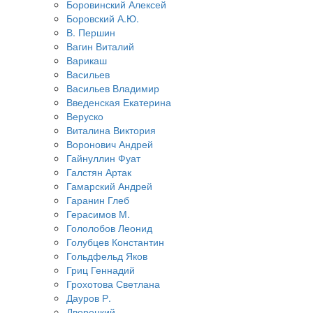
Боровинский Алексей
Боровский А.Ю.
В. Першин
Вагин Виталий
Варикаш
Васильев
Васильев Владимир
Введенская Екатерина
Веруско
Виталина Виктория
Воронович Андрей
Гайнуллин Фуат
Галстян Артак
Гамарский Андрей
Гаранин Глеб
Герасимов М.
Гололобов Леонид
Голубцев Константин
Гольдфельд Яков
Гриц Геннадий
Грохотова Светлана
Дауров Р.
Дворецкий